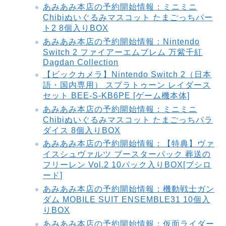
あみあみ本店の予約開始情報：ミニミニ
Chibiぬいぐるみマスコット たまごっちパー
ト2 8個入りBOX
あみあみ本店の予約開始情報：Nintendo
Switch 2 ファイアーエムブレム 万紫千紅
Dagdan Collection
【ビックカメラ】Nintendo Switch 2（日本
語・国内専用） スプラトゥーン レイダース
セット BEE-S-KB6PE [ゲーム機本体]
あみあみ本店の予約開始情報：ミニミニ
Chibiぬいぐるみマスコット たまごっちパラ
ダイス 8個入りBOX
あみあみ本店の予約開始情報：【特典】ヴァ
イスシュヴァルツ ブースターパック 葬送の
フリーレン Vol.2 10パック入りBOX[ブシロ
ード]
あみあみ本店の予約開始情報：機動戦士ガン
ダム MOBILE SUIT ENSEMBLE31 10個入
りBOX
あみあみ本店の予約開始情報：仮面ライダー