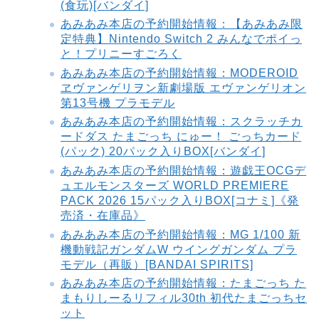
(食玩)[バンダイ]
あみあみ本店の予約開始情報：【あみあみ限
定特典】Nintendo Switch 2 みんなでポイっ
と！プリニーすごろく
あみあみ本店の予約開始情報：MODEROID
ヱヴァンゲリヲン新劇場版 エヴァンゲリオン
第13号機 プラモデル
あみあみ本店の予約開始情報：スクラッチカ
ードダス たまごっち にゅー！ ごっちカード
(パック) 20パック入りBOX[バンダイ]
あみあみ本店の予約開始情報：遊戯王OCGデ
ュエルモンスターズ WORLD PREMIERE
PACK 2026 15パック入りBOX[コナミ]《発
売済・在庫品》
あみあみ本店の予約開始情報：MG 1/100 新
機動戦記ガンダムW ウイングガンダム プラ
モデル（再販）[BANDAI SPIRITS]
あみあみ本店の予約開始情報：たまごっち た
まもりしーるリフィル30th 初代たまごっちセ
ット