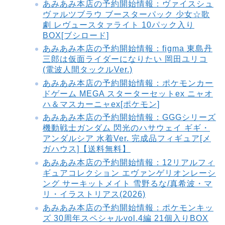
あみあみ本店の予約開始情報：ヴァイスシュ
ヴァルツブラウ ブースターパック 少女☆歌
劇 レヴュースタァライト 10パック入り
BOX[ブシロード]
あみあみ本店の予約開始情報：figma 東島丹
三郎は仮面ライダーになりたい 岡田ユリコ
(電波人間タックルVer.)
あみあみ本店の予約開始情報：ポケモンカー
ドゲーム MEGA スターターセットex ニャオ
ハ＆マスカーニャex[ポケモン]
あみあみ本店の予約開始情報：GGGシリーズ
機動戦士ガンダム 閃光のハサウェイ ギギ・
アンダルシア 水着Ver. 完成品フィギュア[メ
ガハウス]【送料無料】
あみあみ本店の予約開始情報：12リアルフィ
ギュアコレクション エヴァンゲリオンレーシ
ング サーキットメイト 雪野るな/真希波・マ
リ・イラストリアス(2026)
あみあみ本店の予約開始情報：ポケモンキッ
ズ 30周年スペシャルvol.4編 21個入りBOX