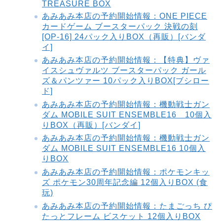
TREASURE BOX
あみあみ本店の予約開始情報：ONE PIECE
カードゲーム ブースターパック 決戦の刻
[OP-16] 24パック入りBOX（再販）[バンダ
イ]
あみあみ本店の予約開始情報：【特典】ヴァ
イスシュヴァルツ ブースターパック ガール
ズ＆パンツァー 10パック入りBOX[ブシロー
ド]
あみあみ本店の予約開始情報：機動戦士ガン
ダム MOBILE SUIT ENSEMBLE16 10個入
りBOX（再販）[バンダイ]
あみあみ本店の予約開始情報：機動戦士ガン
ダム MOBILE SUIT ENSEMBLE16 10個入
りBOX
あみあみ本店の予約開始情報：ポケモンキッ
ズ ポケモン30周年記念編 12個入りBOX (食
玩)
あみあみ本店の予約開始情報：たまごっち ぴ
たっとフレーム ビスケット 12個入りBOX