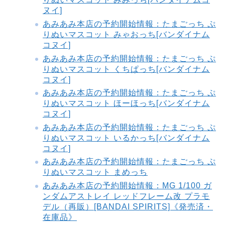
ヌイ]
あみあみ本店の予約開始情報：たまごっち ぷ
りぬいマスコット みゃおっち[バンダイナム
コヌイ]
あみあみ本店の予約開始情報：たまごっち ぷ
りぬいマスコット くちぱっち[バンダイナム
コヌイ]
あみあみ本店の予約開始情報：たまごっち ぷ
りぬいマスコット ほーほっち[バンダイナム
コヌイ]
あみあみ本店の予約開始情報：たまごっち ぷ
りぬいマスコット いるかっち[バンダイナム
コヌイ]
あみあみ本店の予約開始情報：たまごっち ぷ
りぬいマスコット まめっち
あみあみ本店の予約開始情報：MG 1/100 ガ
ンダムアストレイ レッドフレーム改 プラモ
デル（再販）[BANDAI SPIRITS]《発売済・
在庫品》