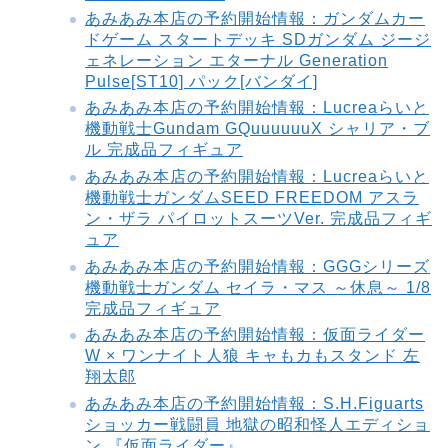
あみあみ本店の予約開始情報：ガンダムカー
ドゲーム スタートデッキ SDガンダム ジージ
ェネレーション エターナル Generation
Pulse[ST10] パック[バンダイ]
あみあみ本店の予約開始情報：Lucreaらいと
機動戦士Gundam GQuuuuuuX シャリア・ブ
ル 完成品フィギュア
あみあみ本店の予約開始情報：Lucreaらいと
機動戦士ガンダムSEED FREEDOM アスラ
ン・ザラ パイロットスーツVer. 完成品フィギ
ュア
あみあみ本店の予約開始情報：GGGシリーズ
機動戦士ガンダム セイラ・マス ～休息～ 1/8
完成品フィギュア
あみあみ本店の予約開始情報：仮面ライダー
W × ワンナイト人狼 キャもカもスタンド 左
翔太郎
あみあみ本店の予約開始情報：S.H.Figuarts
ショッカー戦闘員 地獄の昭和怪人エディショ
ン 『仮面ライダー』