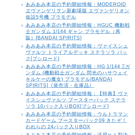
あみあみ本店の予約開始情報：MODEROID
ヱヴァンゲリヲン新劇場版 エヴァンゲリオン
仮設5号機 プラモデル
あみあみ本店の予約開始情報：HGUC 機動戦
士ガンダム 1/144 ギャン プラモデル（再
販）[BANDAI SPIRITS]
あみあみ本店の予約開始情報：ヴァイスシュ
ヴァルツ トライアルデッキ ステラソラ パッ
ク[ブシロード]
あみあみ本店の予約開始情報：HG 1/144 Ξガ
ンダム (機動戦士ガンダム 閃光のハサウェイ
キルケーの魔女) プラモデル[BANDAI
SPIRITS]《発売済・在庫品》
あみあみ本店の予約開始情報：【特典】ヴァ
イスシュヴァルツ ブースターパック ステラ
ソラ 10パック入りBOX[ブシロード]
あみあみ本店の予約開始情報：ウルトラマン
カードゲーム ブースターパック09 きたぞ！
われらの 24パック入りBOX
あみあみ本店の予約開始情報：汎用ヒト型決