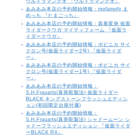
ウルトラマンテオ 『ウルトラマンテオ』
あみあみ本店の予約開始情報：mofamofy ま
めっち 『たまごっち』
あみあみ本店の予約開始情報：装着変身 仮面
ライダークウガ マイティフォーム 『仮面ラ
イダークウガ』
あみあみ本店の予約開始情報：ポピニカ サイ
クロン号(仮面ライダー2号) 『仮面ライダ
ー』
あみあみ本店の予約開始情報：ポピニカ サイ
クロン号(仮面ライダー1号) 『仮面ライダ
ー』
あみあみ本店の予約開始情報：
S.H.Figuarts(真骨彫製法) 仮面ライダー
BLACK キングストーンフラッシュエディシ
ョン(初回限定台座付属)
あみあみ本店の予約開始情報：
S.H.Figuarts(真骨彫製法) シャドームーン シ
ャドーフラッシュエディション 『仮面ライダ
ーBLACK RX』