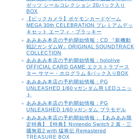
ゼッツ シールコレクション 20パック入り
BOX
【ビックカメラ】ポケモンカードゲーム
MEGA 30th CELEBRATION プレミアムデッ
キセット エーフィ・ブラッキー
あみあみ本店の予約開始情報：CD 『新機動
戦記ガンダムW』ORIGINAL SOUNDTRACK
COLLECTION
あみあみ本店の予約開始情報：hololive
OFFICIAL CARD GAME エクストラブース
ター サマー・ホログラム 8パック入りBOX
あみあみ本店の予約開始情報：PG
UNLEASHED 1/60 νガンダム用 LEDユニッ
ト
あみあみ本店の予約開始情報：PG
UNLEASHED 1/60 νガンダム プラモデル
あみあみ本店の予約開始情報：【あみあみ限
定特典】【特典】Nintendo Switch 2 真・三
國無双2 with 猛将伝 Remastered
TREASURE BOX