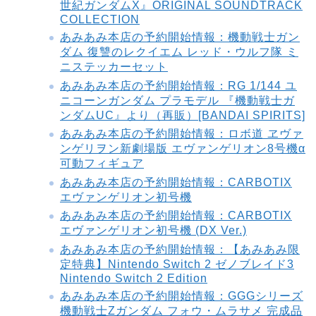
世紀ガンダムX』ORIGINAL SOUNDTRACK
COLLECTION
あみあみ本店の予約開始情報：機動戦士ガン
ダム 復讐のレクイエム レッド・ウルフ隊 ミ
ニステッカーセット
あみあみ本店の予約開始情報：RG 1/144 ユ
ニコーンガンダム プラモデル 『機動戦士ガ
ンダムUC』より（再販）[BANDAI SPIRITS]
あみあみ本店の予約開始情報：ロボ道 ヱヴァ
ンゲリヲン新劇場版 エヴァンゲリオン8号機α
可動フィギュア
あみあみ本店の予約開始情報：CARBOTIX
エヴァンゲリオン初号機
あみあみ本店の予約開始情報：CARBOTIX
エヴァンゲリオン初号機 (DX Ver.)
あみあみ本店の予約開始情報：【あみあみ限
定特典】Nintendo Switch 2 ゼノブレイド3
Nintendo Switch 2 Edition
あみあみ本店の予約開始情報：GGGシリーズ
機動戦士Zガンダム フォウ・ムラサメ 完成品