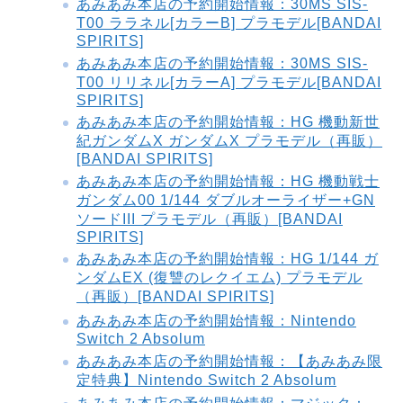
あみあみ本店の予約開始情報：30MS SIS-
T00 ララネル[カラーB] プラモデル[BANDAI
SPIRITS]
あみあみ本店の予約開始情報：30MS SIS-
T00 リリネル[カラーA] プラモデル[BANDAI
SPIRITS]
あみあみ本店の予約開始情報：HG 機動新世
紀ガンダムX ガンダムX プラモデル（再販）
[BANDAI SPIRITS]
あみあみ本店の予約開始情報：HG 機動戦士
ガンダム00 1/144 ダブルオーライザー+GN
ソードIII プラモデル（再販）[BANDAI
SPIRITS]
あみあみ本店の予約開始情報：HG 1/144 ガ
ンダムEX (復讐のレクイエム) プラモデル
（再販）[BANDAI SPIRITS]
あみあみ本店の予約開始情報：Nintendo
Switch 2 Absolum
あみあみ本店の予約開始情報：【あみあみ限
定特典】Nintendo Switch 2 Absolum