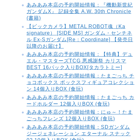
あみあみ本店の予約開始情報：『機動新世紀
ガンダムX』 記録全集 A.W. 30th Chronicle
(書籍)
【ビックカメラ】METAL ROBOT魂（Ka
signature） [SIDE MS] ガンダム・センチネ
ル Ex-Sガンダム[Re：Coordinate] 【発売日
以降のお届け】
あみあみ本店の予約開始情報：【特典】デュ
エル・マスターズTCG 悪感謝祭 カリスマ
BEST 16パック入りBOX[タカラトミー]
あみあみ本店の予約開始情報：たまごっち チ
ョコボックス ボックスフィギュアコレクショ
ン 14個入りBOX (食玩)
あみあみ本店の予約開始情報：たまごっち カ
ードホルダー 12個入りBOX (食玩)
あみあみ本店の予約開始情報：にゅ～！たま
ごっちフレンズ 12個入りBOX (食玩)
あみあみ本店の予約開始情報：SDガンダム
ジージェネレーション エターナル スナック