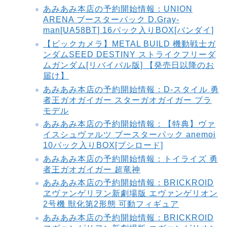
あみあみ本店の予約開始情報：UNION
ARENA ブースターパック D.Gray-
man[UA58BT] 16パック入りBOX[バンダイ]
【ビックカメラ】METAL BUILD 機動戦士ガ
ンダムSEED DESTINY ストライクフリーダ
ムガンダム[リバイバル版] 【発売日以降のお
届け】
あみあみ本店の予約開始情報：D-スタイル 勇
者王ガオガイガー スターガオガイガー プラ
モデル
あみあみ本店の予約開始情報：【特典】ヴァ
イスシュヴァルツ ブースターパック anemoi
10パック入りBOX[ブシロード]
あみあみ本店の予約開始情報：トイライズ 勇
者王ガオガイガー 超竜神
あみあみ本店の予約開始情報：BRICKROID
ヱヴァンゲリヲン新劇場版 エヴァンゲリオン
2号機 獣化第2形態 可動フィギュア
あみあみ本店の予約開始情報：BRICKROID