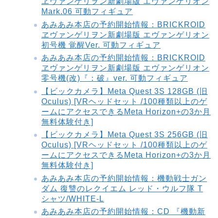
ヱヴァンゲリヲン新劇場版 エヴァンゲリオン
Mark.06 可動フィギュア
あみあみ本店の予約開始情報：BRICKROID
ヱヴァンゲリヲン新劇場版 エヴァンゲリオン
初号機 覚醒Ver. 可動フィギュア
あみあみ本店の予約開始情報：BRICKROID
ヱヴァンゲリヲン新劇場版 エヴァンゲリオン
零号機(改)『：破』ver. 可動フィギュア
【ビックカメラ】Meta Quest 3S 128GB (旧
Oculus) [VRヘッドセット /100種類以上のゲ
ームにアクセスできるMeta Horizon+の3か月
無料体験付き]
【ビックカメラ】Meta Quest 3S 256GB (旧
Oculus) [VRヘッドセット /100種類以上のゲ
ームにアクセスできるMeta Horizon+の3か月
無料体験付き]
あみあみ本店の予約開始情報：機動戦士ガン
ダム 復讐のレクイエム レッド・ウルフ隊 T
シャツ/WHITE-L
あみあみ本店の予約開始情報：CD 『機動新