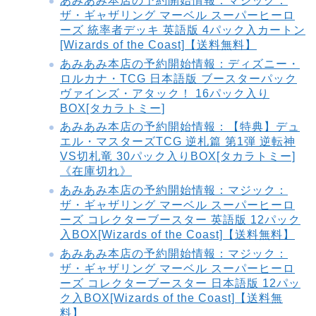
あみあみ本店の予約開始情報：マジック：
ザ・ギャザリング マーベル スーパーヒーロ
ーズ 統率者デッキ 英語版 4パック入カートン
[Wizards of the Coast]【送料無料】
あみあみ本店の予約開始情報：ディズニー・
ロルカナ・TCG 日本語版 ブースターパック
ヴァインズ・アタック！ 16パック入り
BOX[タカラトミー]
あみあみ本店の予約開始情報：【特典】デュ
エル・マスターズTCG 逆札篇 第1弾 逆転神
VS切札竜 30パック入りBOX[タカラトミー]
《在庫切れ》
あみあみ本店の予約開始情報：マジック：
ザ・ギャザリング マーベル スーパーヒーロ
ーズ コレクターブースター 英語版 12パック
入BOX[Wizards of the Coast]【送料無料】
あみあみ本店の予約開始情報：マジック：
ザ・ギャザリング マーベル スーパーヒーロ
ーズ コレクターブースター 日本語版 12パッ
ク入BOX[Wizards of the Coast]【送料無
料】