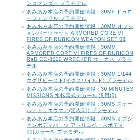
ンコマンダー プラモデル
あみあみ本店の予約開始情報：30MF ドゥロ
ーフェンリル プラモデル
あみあみ本店の予約開始情報：30MM オプシ
ョンパーツセット ARMORED CORE VI
FIRES OF RUBICON WEAPON SET 08
あみあみ本店の予約開始情報：30MM
ARMORED CORE VI FIRES OF RUBICON
RaD CC-3000 WRECKER サーカス プラモ
デル
あみあみ本店の予約開始情報：30MM 1/144
エグザビースト(イクスワイルド) プラモデル
あみあみ本店の予約開始情報：30 MINUTES
MISSIONS 水転写式デカール 汎用(5)
あみあみ本店の予約開始情報：30MS スケー
ルアトリエウエア(浴衣01) プラモデル
あみあみ本店の予約開始情報：30MS オプシ
ョンボディパーツ アトリエベースボディ
01[カラーA] プラモデル